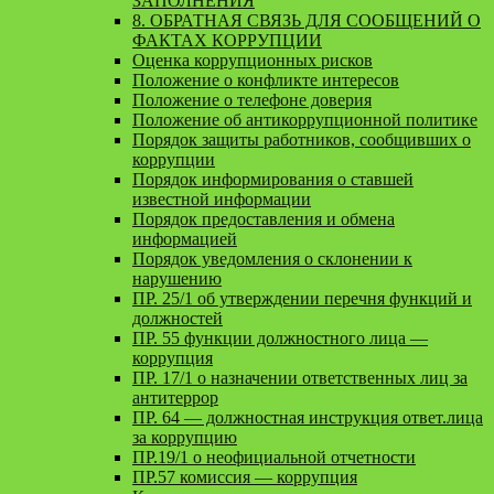
ЗАПОЛНЕНИЯ
8. ОБРАТНАЯ СВЯЗЬ ДЛЯ СООБЩЕНИЙ О
ФАКТАХ КОРРУПЦИИ
Оценка коррупционных рисков
Положение о конфликте интересов
Положение о телефоне доверия
Положение об антикоррупционной политике
Порядок защиты работников, сообщивших о
коррупции
Порядок информирования о ставшей
известной информации
Порядок предоставления и обмена
информацией
Порядок уведомления о склонении к
нарушению
ПР. 25/1 об утверждении перечня функций и
должностей
ПР. 55 функции должностного лица —
коррупция
ПР. 17/1 о назначении ответственных лиц за
антитеррор
ПР. 64 — должностная инструкция ответ.лица
за коррупцию
ПР.19/1 о неофициальной отчетности
ПР.57 комиссия — коррупция