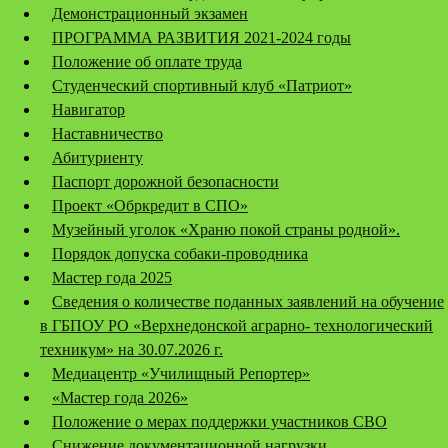
Демонстрационный экзамен
ПРОГРАММА РАЗВИТИЯ 2021-2024 годы
Положение об оплате труда
Студенческий спортивный клуб «Патриот»
Навигатор
Наставничество
Абитуриенту
Паспорт дорожной безопасности
Проект «Обркредит в СПО»
Музейный уголок «Храню покой страны родной».
Порядок допуска собаки-проводника
Мастер года 2025
Сведения о количестве поданных заявлений на обучение
в ГБПОУ РО «Верхнедонской аграрно- технологический
техникум» на 30.07.2026 г.
Медиацентр «Училищный Репортер»
«Мастер года 2026»
Положение о мерах поддержки участников СВО
Снижение документационной нагрузки