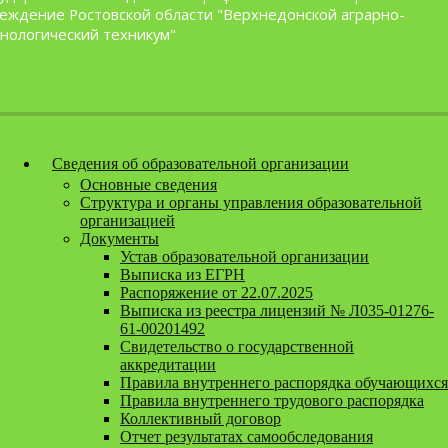
Перейти к содержанию
еждение Ростовской области "Верхнедонской аграрно-
нологический техникум"
Версия для слабовидящих
Сведения об образовательной организации
Основные сведения
Структура и органы управления образовательной
организацией
Документы
Устав образовательной организации
Выписка из ЕГРН
Распоряжение от 22.07.2025
Выписка из реестра лицензий № Л035-01276-
61-00201492
Свидетельство о государственной
аккредитации
Правила внутреннего распорядка обучающихся
Правила внутреннего трудового распорядка
Коллективный договор
Отчет результатах самообследования