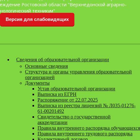
Перейти к содержанию
еждение Ростовской области "Верхнедонской аграрно-
нологический техникум"
Версия для слабовидящих
Сведения об образовательной организации
Основные сведения
Структура и органы управления образовательной
организацией
Документы
Устав образовательной организации
Выписка из ЕГРН
Распоряжение от 22.07.2025
Выписка из реестра лицензий № Л035-01276-
61-00201492
Свидетельство о государственной
аккредитации
Правила внутреннего распорядка обучающихся
Правила внутреннего трудового распорядка
Коллективный договор