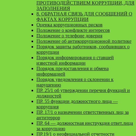
ПРОТИВОДЕЙСТВИЕМ КОРРУПЦИИ, ДЛЯ
ЗАПОЛНЕНИЯ
8. ОБРАТНАЯ СВЯЗЬ ДЛЯ СООБЩЕНИЙ О
ФАКТАХ КОРРУПЦИИ
Оценка коррупционных рисков
Положение о конфликте интересов
Положение о телефоне доверия
Положение об антикоррупционной политике
Порядок защиты работников, сообщивших о
коррупции
Порядок информирования о ставшей
известной информации
Порядок предоставления и обмена
информацией
Порядок уведомления о склонении к
нарушению
ПР. 25/1 об утверждении перечня функций и
должностей
ПР. 55 функции должностного лица —
коррупция
ПР. 17/1 о назначении ответственных лиц за
антитеррор
ПР. 64 — должностная инструкция ответ.лица
за коррупцию
ПР.19/1 о неофициальной отчетности