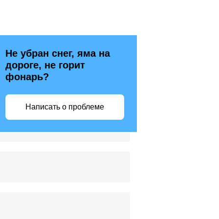
Не убран снег, яма на
дороге, не горит
фонарь?
Написать о проблеме