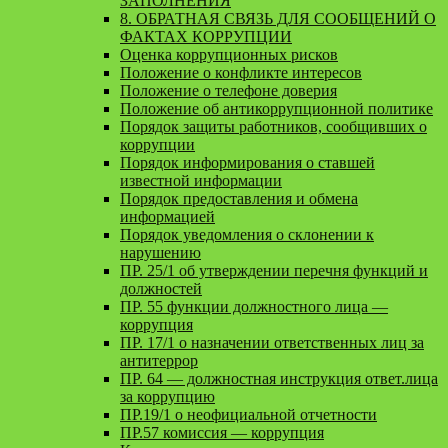
ЗАПОЛНЕНИЯ
8. ОБРАТНАЯ СВЯЗЬ ДЛЯ СООБЩЕНИЙ О
ФАКТАХ КОРРУПЦИИ
Оценка коррупционных рисков
Положение о конфликте интересов
Положение о телефоне доверия
Положение об антикоррупционной политике
Порядок защиты работников, сообщивших о
коррупции
Порядок информирования о ставшей
известной информации
Порядок предоставления и обмена
информацией
Порядок уведомления о склонении к
нарушению
ПР. 25/1 об утверждении перечня функций и
должностей
ПР. 55 функции должностного лица —
коррупция
ПР. 17/1 о назначении ответственных лиц за
антитеррор
ПР. 64 — должностная инструкция ответ.лица
за коррупцию
ПР.19/1 о неофициальной отчетности
ПР.57 комиссия — коррупция