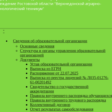
Перейти к содержанию
еждение Ростовской области "Верхнедонской аграрно-
нологический техникум"
Версия для слабовидящих
Сведения об образовательной организации
Основные сведения
Структура и органы управления образовательной
организацией
Документы
Устав образовательной организации
Выписка из ЕГРН
Распоряжение от 22.07.2025
Выписка из реестра лицензий № Л035-01276-
61-00201492
Свидетельство о государственной
аккредитации
Правила внутреннего распорядка обучающихся
Правила внутреннего трудового распорядка
Коллективный договор
Отчет результатах самообследования