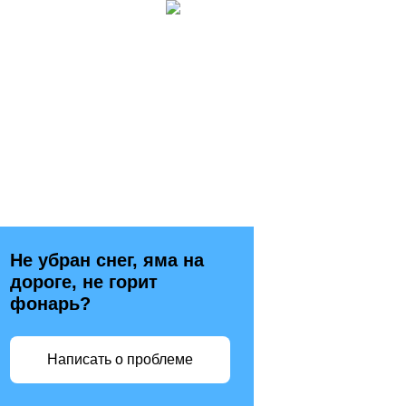
Не убран снег, яма на
дороге, не горит
фонарь?
Написать о проблеме