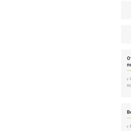
О
п
п
В