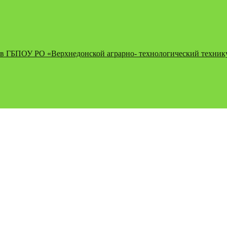
 в ГБПОУ РО «Верхнедонской аграрно- технологический техникум