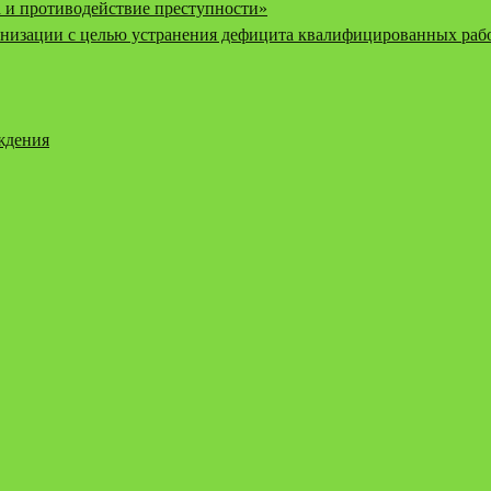
 и противодействие преступности»
низации с целью устранения дефицита квалифицированных рабо
еждения