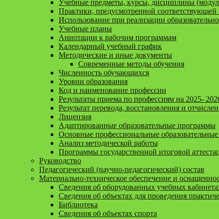
Учебные предметы, курсы, дисциплины (модул
Практики, предусмотренной соответствующей 
Использование при реализации образовательн
Учебные планы
Аннотации к рабочим программам
Календарный учебный график
Методические и иные документы
Современные методы обучения
Численность обучающихся
Уровни образования
Код и наименование профессии
Результаты приема по профессиям на 2025- 202
Результат перевода, восстановления и отчисле
Лицензия
Адаптированные образовательные программы
Основные профессиональные образовательные
Анализ методической работы
Программы государственной итоговой аттеста
Руководство
Педагогический (научно-педагогический) состав
Материально-техническое обеспечение и оснащенност
Сведения об оборудованных учебных кабинета
Сведения об объектах для проведения практич
Библиотека
Сведения об объектах спорта