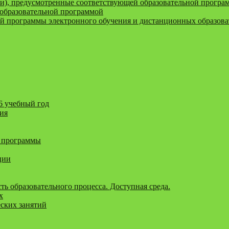
и), предусмотренные соответствующей образовательной програ
образовательной программой
ой программы электронного обучения и дистанционных образов
6 учебный год
ния
 программы
ции
ь образовательного процесса. Доступная среда.
х
еских занятий