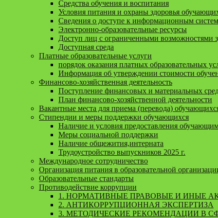
Средства обучения и воспитания
Условия питания и охраны здоровья обучающи
Сведения о доступе к информационным систе
Электронно-образовательные ресурсы
Доступ лиц с ограниченными возможностями 
Доступная среда
Платные образовательные услуги
порядок оказания платных образовательных ус
Информация об утверждении стоимости обучен
Финансово-хозяйственная деятельность
Поступление финансовых и материальных средс
План финансово-хозяйственной деятельности
Вакантные места для приема (перевода) обучающихс
Стипендии и меры поддержки обучающихся
Наличие и условия предоставления обучающи
Меры социальной поддержки
Наличие общежития,интерната
Трудоустройство выпускников 2025 г.
Международное сотрудничество
Организация питания в образовательной организаци
Образовательные стандарты
Противодействие коррупции
1. НОРМАТИВНЫЕ ПРАВОВЫЕ И ИНЫЕ А
2. АНТИКОРРУПЦИОННАЯ ЭКСПЕРТИЗА
3. МЕТОДИЧЕСКИЕ РЕКОМЕНДАЦИИ В С