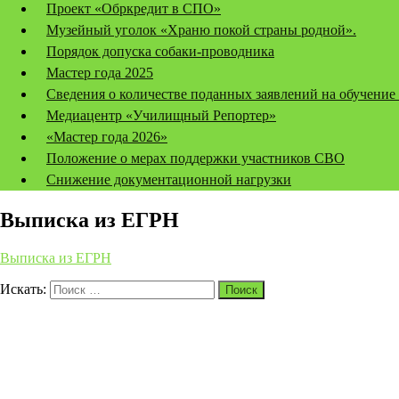
Проект «Обркредит в СПО»
Музейный уголок «Храню покой страны родной».
Порядок допуска собаки-проводника
Мастер года 2025
Сведения о количестве поданных заявлений на обучение
Медиацентр «Училищный Репортер»
«Мастер года 2026»
Положение о мерах поддержки участников СВО
Снижение документационной нагрузки
Выписка из ЕГРН
Выписка из ЕГРН
Искать:
Поиск