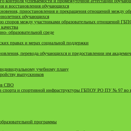
го контроля успеваемости и промежуточной аттестации обучаю
ния и восстановления обучающихся
новения, приостановления и прекращения отношений между обра
еннолетних обучающихся
ию споров между участниками образовательных отношений ГБ
 качества
о- образовательной среде
ких правах и мерах социальной поддержки
новления, перевода обучающихся и предоставлении им академич
 индивидуальному учебному плану
тройству выпускников
ов СВО
 спорта и спортивной инфраструктуры ГБПОУ РО ПУ № 97 во 
 образовательной программы