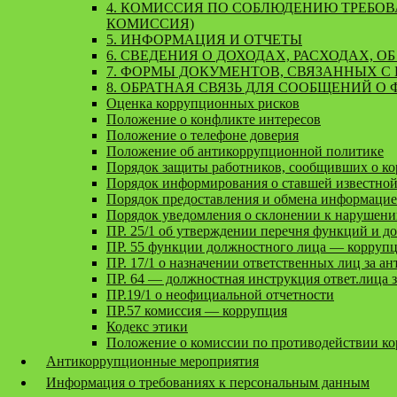
4. КОМИССИЯ ПО СОБЛЮДЕНИЮ ТРЕБО
КОМИССИЯ)
5. ИНФОРМАЦИЯ И ОТЧЕТЫ
6. СВЕДЕНИЯ О ДОХОДАХ, РАСХОДАХ, 
7. ФОРМЫ ДОКУМЕНТОВ, СВЯЗАННЫХ С
8. ОБРАТНАЯ СВЯЗЬ ДЛЯ СООБЩЕНИЙ О
Оценка коррупционных рисков
Положение о конфликте интересов
Положение о телефоне доверия
Положение об антикоррупционной политике
Порядок защиты работников, сообщивших о к
Порядок информирования о ставшей известно
Порядок предоставления и обмена информаци
Порядок уведомления о склонении к нарушен
ПР. 25/1 об утверждении перечня функций и д
ПР. 55 функции должностного лица — корруп
ПР. 17/1 о назначении ответственных лиц за ан
ПР. 64 — должностная инструкция ответ.лица 
ПР.19/1 о неофициальной отчетности
ПР.57 комиссия — коррупция
Кодекс этики
Положение о комиссии по противодействии к
Антикоррупционные мероприятия
Информация о требованиях к персональным данным