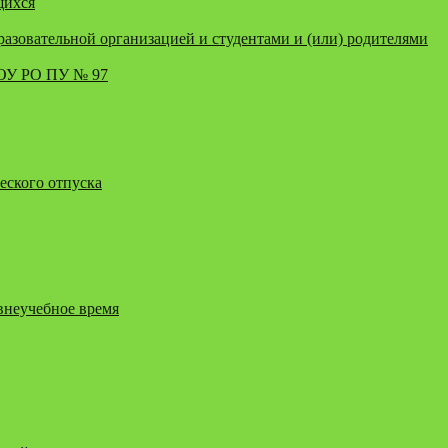
щихся
зовательной организацией и студентами и (или) родителями
ПОУ РО ПУ № 97
еского отпуска
внеучебное время