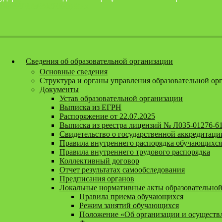
Перейти к содержанию
Версия для слабовидящих
Сведения об образовательной организации
Основные сведения
Структура и органы управления образовательной ор
Документы
Устав образовательной организации
Выписка из ЕГРН
Распоряжение от 22.07.2025
Выписка из реестра лицензий № Л035-01276-6
Свидетельство о государственной аккредитаци
Правила внутреннего распорядка обучающихся
Правила внутреннего трудового распорядка
Коллективный договор
Отчет результатах самообследования
Предписания органов
Локальные нормативные акты образовательной
Правила приема обучающихся
Режим занятий обучающихся
Положение «Об организации и осуществл