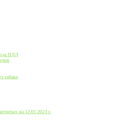
анда ПДД
ричин
з табака
тнерах на 12.01.2023 г.