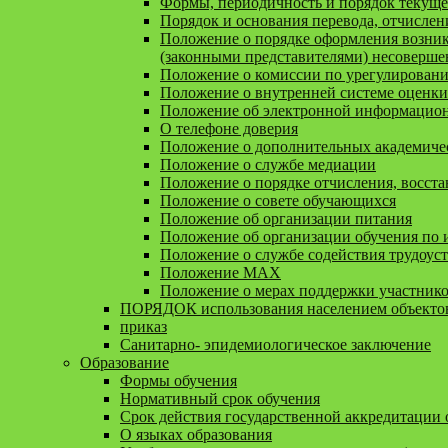
Формы, периодичность и порядок текуще
Порядок и основания перевода, отчисле
Положение о порядке оформления возник
(законными представителями) несоверш
Положение о комиссии по урегулирован
Положение о внутренней системе оценки
Положение об электронной информационн
О телефоне доверия
Положение о дополнительных академичес
Положение о службе медиации
Положение о порядке отчисления, восста
Положение о совете обучающихся
Положение об организации питания
Положение об организации обучения по
Положение о службе содействия трудоус
Положение MAX
Положение о мерах поддержки участник
ПОРЯДОК использования населением объектов
приказ
Санитарно- эпидемиологическое заключение
Образование
Формы обучения
Нормативный срок обучения
Срок действия государственной аккредитации
О языках образования