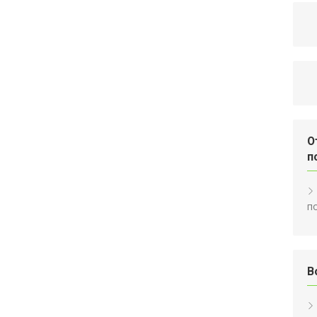
О
п
п
В