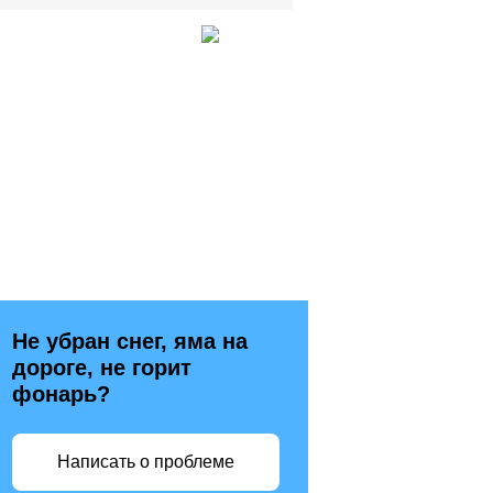
Не убран снег, яма на
дороге, не горит
фонарь?
Написать о проблеме