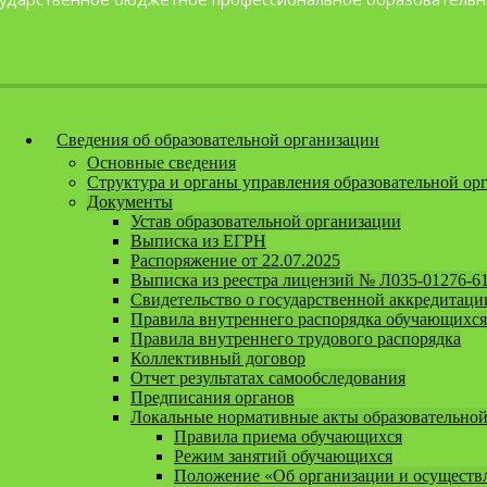
Перейти к содержанию
Версия для слабовидящих
Сведения об образовательной организации
Основные сведения
Структура и органы управления образовательной ор
Документы
Устав образовательной организации
Выписка из ЕГРН
Распоряжение от 22.07.2025
Выписка из реестра лицензий № Л035-01276-6
Свидетельство о государственной аккредитаци
Правила внутреннего распорядка обучающихся
Правила внутреннего трудового распорядка
Коллективный договор
Отчет результатах самообследования
Предписания органов
Локальные нормативные акты образовательной
Правила приема обучающихся
Режим занятий обучающихся
Положение «Об организации и осуществл