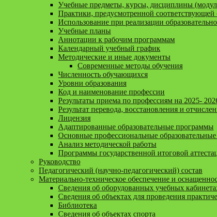
Учебные предметы, курсы, дисциплины (модул
Практики, предусмотренной соответствующей 
Использование при реализации образовательн
Учебные планы
Аннотации к рабочим программам
Календарный учебный график
Методические и иные документы
Современные методы обучения
Численность обучающихся
Уровни образования
Код и наименование профессии
Результаты приема по профессиям на 2025- 202
Результат перевода, восстановления и отчисле
Лицензия
Адаптированные образовательные программы
Основные профессиональные образовательные
Анализ методической работы
Программы государственной итоговой аттеста
Руководство
Педагогический (научно-педагогический) состав
Материально-техническое обеспечение и оснащенност
Сведения об оборудованных учебных кабинета
Сведения об объектах для проведения практич
Библиотека
Сведения об объектах спорта