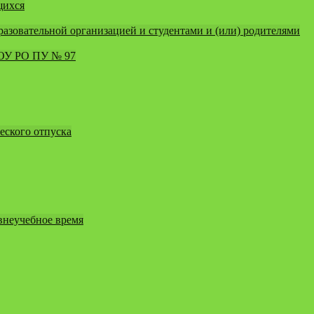
щихся
зовательной организацией и студентами и (или) родителями
ПОУ РО ПУ № 97
еского отпуска
внеучебное время