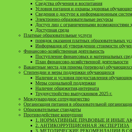
Средства обучения и воспитания
Условия питания и охраны здоровья обучающи
Сведения о доступе к информационным систе
Электронно-образовательные ресурсы
Доступ лиц с ограниченными возможностями 
Доступная среда
Платные образовательные услуги
порядок оказания платных образовательных ус
Информация об утверждении стоимости обучен
Финансово-хозяйственная деятельность
Поступление финансовых и материальных средс
План финансово-хозяйственной деятельности
Вакантные места для приема (перевода) обучающихс
Стипендии и меры поддержки обучающихся
Наличие и условия предоставления обучающи
Меры социальной поддержки
Наличие общежития,интерната
Трудоустройство выпускников 2025 г.
Международное сотрудничество
Организация питания в образовательной организаци
Образовательные стандарты
Противодействие коррупции
1. НОРМАТИВНЫЕ ПРАВОВЫЕ И ИНЫЕ А
2. АНТИКОРРУПЦИОННАЯ ЭКСПЕРТИЗА
3. МЕТОДИЧЕСКИЕ РЕКОМЕНДАЦИИ В С