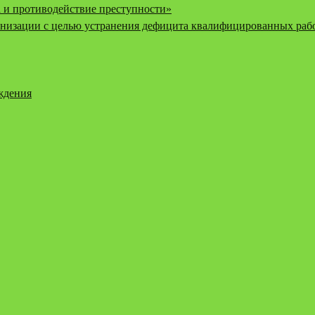
 и противодействие преступности»
низации с целью устранения дефицита квалифицированных рабо
еждения