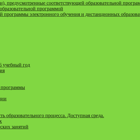
и), предусмотренные соответствующей образовательной програ
образовательной программой
ой программы электронного обучения и дистанционных образов
6 учебный год
ния
 программы
ции
ь образовательного процесса. Доступная среда.
х
еских занятий