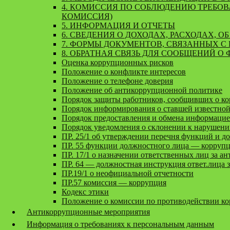
4. КОМИССИЯ ПО СОБЛЮДЕНИЮ ТРЕБО
КОМИССИЯ)
5. ИНФОРМАЦИЯ И ОТЧЕТЫ
6. СВЕДЕНИЯ О ДОХОДАХ, РАСХОДАХ, 
7. ФОРМЫ ДОКУМЕНТОВ, СВЯЗАННЫХ С
8. ОБРАТНАЯ СВЯЗЬ ДЛЯ СООБЩЕНИЙ О
Оценка коррупционных рисков
Положение о конфликте интересов
Положение о телефоне доверия
Положение об антикоррупционной политике
Порядок защиты работников, сообщивших о к
Порядок информирования о ставшей известно
Порядок предоставления и обмена информаци
Порядок уведомления о склонении к нарушен
ПР. 25/1 об утверждении перечня функций и д
ПР. 55 функции должностного лица — корруп
ПР. 17/1 о назначении ответственных лиц за ан
ПР. 64 — должностная инструкция ответ.лица 
ПР.19/1 о неофициальной отчетности
ПР.57 комиссия — коррупция
Кодекс этики
Положение о комиссии по противодействии к
Антикоррупционные мероприятия
Информация о требованиях к персональным данным