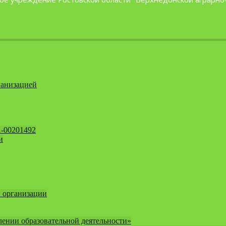
ганизацией
1-00201492
и
 организации
ении образовательной деятельности»