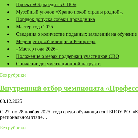
Проект «Обркредит в СПО»
Музейный уголок «Храню покой страны родной».
Порядок допуска собаки-проводника
Мастер года 2025
Сведения о количестве поданных заявлений на обучение
Медиацентр «Училищный Репортер»
«Мастер года 2026»
Положение о мерах поддержки участников СВО
Снижение документационной нагрузки
Без рубрики
Внутренний отбор чемпионата «Профес
08.12.2025
С 27 по 28 ноября 2025 года среди обучающихся ГБПОУ РО «Ка
региональном этапе…
Без рубрики