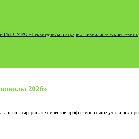
 в ГБПОУ РО «Верхнедонской аграрно- технологический техникум
сионалы 2026»
занское агарарно-техническое профессиональное училище» про