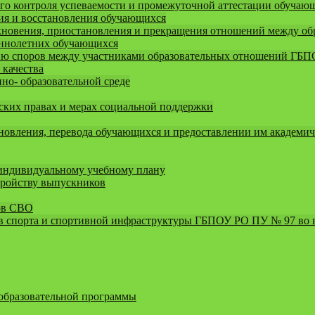
го контроля успеваемости и промежуточной аттестации обучаю
ния и восстановления обучающихся
новения, приостановления и прекращения отношений между обра
еннолетних обучающихся
ию споров между участниками образовательных отношений ГБ
 качества
о- образовательной среде
ких правах и мерах социальной поддержки
новления, перевода обучающихся и предоставлении им академич
 индивидуальному учебному плану
тройству выпускников
ов СВО
 спорта и спортивной инфраструктуры ГБПОУ РО ПУ № 97 во 
 образовательной программы