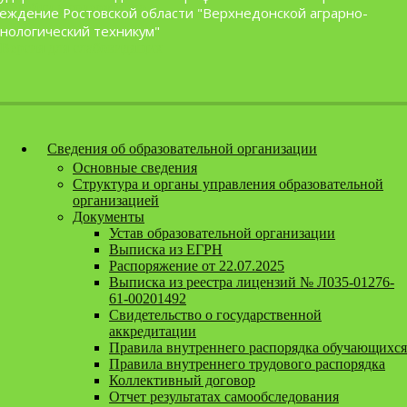
Перейти к содержанию
еждение Ростовской области "Верхнедонской аграрно-
нологический техникум"
Версия для слабовидящих
Сведения об образовательной организации
Основные сведения
Структура и органы управления образовательной
организацией
Документы
Устав образовательной организации
Выписка из ЕГРН
Распоряжение от 22.07.2025
Выписка из реестра лицензий № Л035-01276-
61-00201492
Свидетельство о государственной
аккредитации
Правила внутреннего распорядка обучающихся
Правила внутреннего трудового распорядка
Коллективный договор
Отчет результатах самообследования