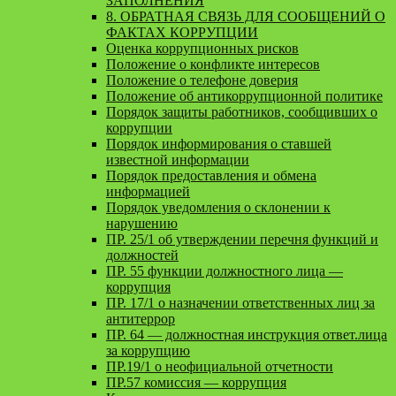
ЗАПОЛНЕНИЯ
8. ОБРАТНАЯ СВЯЗЬ ДЛЯ СООБЩЕНИЙ О
ФАКТАХ КОРРУПЦИИ
Оценка коррупционных рисков
Положение о конфликте интересов
Положение о телефоне доверия
Положение об антикоррупционной политике
Порядок защиты работников, сообщивших о
коррупции
Порядок информирования о ставшей
известной информации
Порядок предоставления и обмена
информацией
Порядок уведомления о склонении к
нарушению
ПР. 25/1 об утверждении перечня функций и
должностей
ПР. 55 функции должностного лица —
коррупция
ПР. 17/1 о назначении ответственных лиц за
антитеррор
ПР. 64 — должностная инструкция ответ.лица
за коррупцию
ПР.19/1 о неофициальной отчетности
ПР.57 комиссия — коррупция