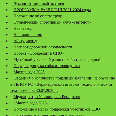
Демонстрационный экзамен
ПРОГРАММА РАЗВИТИЯ 2021-2024 годы
Положение об оплате труда
Студенческий спортивный клуб «Патриот»
Навигатор
Наставничество
Абитуриенту
Паспорт дорожной безопасности
Проект «Обркредит в СПО»
Музейный уголок «Храню покой страны родной».
Порядок допуска собаки-проводника
Мастер года 2025
Сведения о количестве поданных заявлений на обучение
в ГБПОУ РО «Верхнедонской аграрно- технологический
техникум» на 30.07.2026 г.
Медиацентр «Училищный Репортер»
«Мастер года 2026»
Положение о мерах поддержки участников СВО
Снижение документационной нагрузки