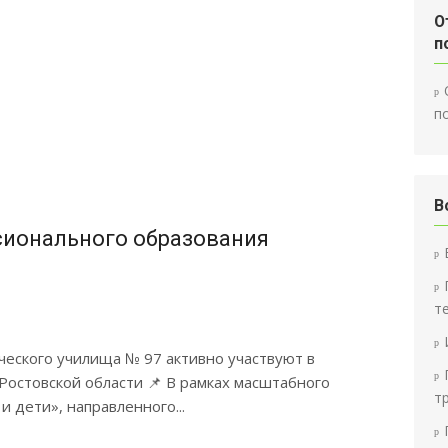
О
п
п
В
сионального образования
т
ческого училища № 97 активно участвуют в
Ростовской области 📌 В рамках масштабного
т
 дети», направленного...