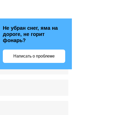
Не убран снег, яма на
дороге, не горит
фонарь?
Написать о проблеме