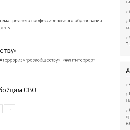
г
стема среднего профессионального образования
 дату
к
Т
ству»
 «#терроризмгрозаобществу», «#антитеррор»,
Д
 бойцам СВО
П
→
п
на