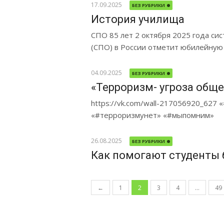
17.09.2025
БЕЗ РУБРИКИ
История училища
СПО 85 лет 2 октября 2025 года си
(СПО) в России отметит юбилейную
04.09.2025
БЕЗ РУБРИКИ
«Терроризм- угроза обще
https://vk.com/wall-217056920_627
«#терроризмунет» «#мыпомним»
26.08.2025
БЕЗ РУБРИКИ
Как помогают студенты
Навигация по записям
←
1
2
3
4
…
49