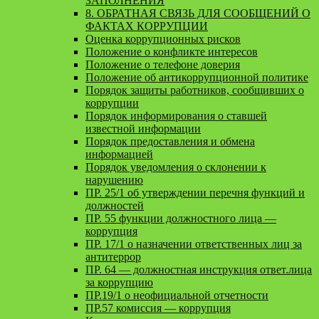
ЗАПОЛНЕНИЯ
8. ОБРАТНАЯ СВЯЗЬ ДЛЯ СООБЩЕНИЙ О
ФАКТАХ КОРРУПЦИИ
Оценка коррупционных рисков
Положение о конфликте интересов
Положение о телефоне доверия
Положение об антикоррупционной политике
Порядок защиты работников, сообщивших о
коррупции
Порядок информирования о ставшей
известной информации
Порядок предоставления и обмена
информацией
Порядок уведомления о склонении к
нарушению
ПР. 25/1 об утверждении перечня функций и
должностей
ПР. 55 функции должностного лица —
коррупция
ПР. 17/1 о назначении ответственных лиц за
антитеррор
ПР. 64 — должностная инструкция ответ.лица
за коррупцию
ПР.19/1 о неофициальной отчетности
ПР.57 комиссия — коррупция