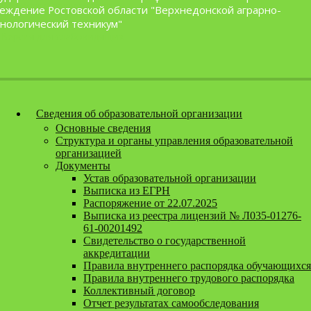
Перейти к содержанию
еждение Ростовской области "Верхнедонской аграрно-
нологический техникум"
Версия для слабовидящих
Сведения об образовательной организации
Основные сведения
Структура и органы управления образовательной
организацией
Документы
Устав образовательной организации
Выписка из ЕГРН
Распоряжение от 22.07.2025
Выписка из реестра лицензий № Л035-01276-
61-00201492
Свидетельство о государственной
аккредитации
Правила внутреннего распорядка обучающихся
Правила внутреннего трудового распорядка
Коллективный договор
Отчет результатах самообследования