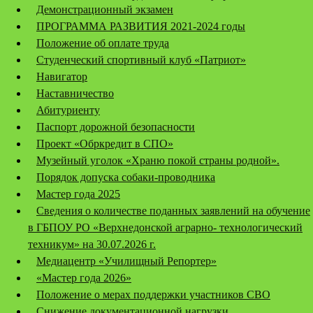
Демонстрационный экзамен
ПРОГРАММА РАЗВИТИЯ 2021-2024 годы
Положение об оплате труда
Студенческий спортивный клуб «Патриот»
Навигатор
Наставничество
Абитуриенту
Паспорт дорожной безопасности
Проект «Обркредит в СПО»
Музейный уголок «Храню покой страны родной».
Порядок допуска собаки-проводника
Мастер года 2025
Сведения о количестве поданных заявлений на обучение
в ГБПОУ РО «Верхнедонской аграрно- технологический
техникум» на 30.07.2026 г.
Медиацентр «Училищный Репортер»
«Мастер года 2026»
Положение о мерах поддержки участников СВО
Снижение документационной нагрузки