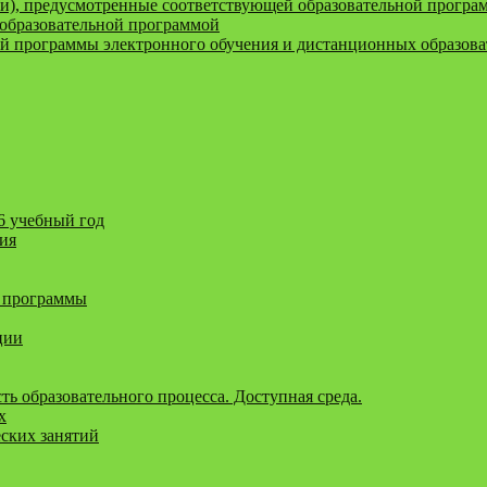
и), предусмотренные соответствующей образовательной програ
образовательной программой
ой программы электронного обучения и дистанционных образов
6 учебный год
ния
 программы
ции
ь образовательного процесса. Доступная среда.
х
еских занятий