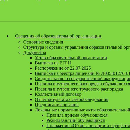
Перейти к содержанию
Версия для слабовидящих
Сведения об образовательной организации
Основные сведения
Структура и органы управления образовательной ор
Документы
Устав образовательной организации
Выписка из ЕГРН
Распоряжение от 22.07.2025
Выписка из реестра лицензий № Л035-01276-6
Свидетельство о государственной аккредитаци
Правила внутреннего распорядка обучающихся
Правила внутреннего трудового распорядка
Коллективный договор
Отчет результатах самообследования
Предписания органов
Локальные нормативные акты образовательной
Правила приема обучающихся
Режим занятий обучающихся
Положение «Об организации и осуществл