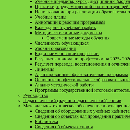
Учебные предметы, курсы, дисциплины (модул
Практики, предусмотренной соответствующей 
Использование при реализации образовательн
Учебные планы
Аннотации к рабочим программам
Календарный учебный график
Методические и иные документы
Современные методы обучения
Численность обучающихся
Уровни образования
Код и наименование профессии
Результаты приема по профессиям на 2025- 202
Результат перевода, восстановления и отчисле
Лицензия
Адаптированные образовательные программы
Основные профессиональные образовательные
Анализ методической работы
Программы государственной итоговой аттеста
Руководство
Педагогический (научно-педагогический) состав
Материально-техническое обеспечение и оснащенност
Сведения об оборудованных учебных кабинета
Сведения об объектах для проведения практич
Библиотека
Сведения об объектах спорта