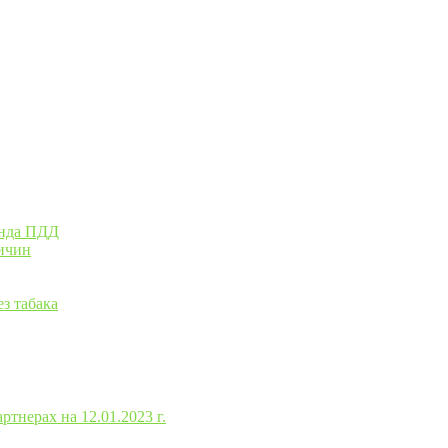
анда ПДД
ричин
з табака
тнерах на 12.01.2023 г.