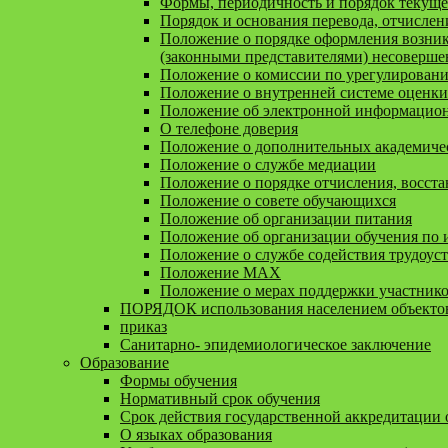
Формы, периодичность и порядок текуще
Порядок и основания перевода, отчисле
Положение о порядке оформления возник
(законными представителями) несоверш
Положение о комиссии по урегулирован
Положение о внутренней системе оценки
Положение об электронной информационн
О телефоне доверия
Положение о дополнительных академичес
Положение о службе медиации
Положение о порядке отчисления, восста
Положение о совете обучающихся
Положение об организации питания
Положение об организации обучения по
Положение о службе содействия трудоус
Положение MAX
Положение о мерах поддержки участник
ПОРЯДОК использования населением объектов
приказ
Санитарно- эпидемиологическое заключение
Образование
Формы обучения
Нормативный срок обучения
Срок действия государственной аккредитации
О языках образования