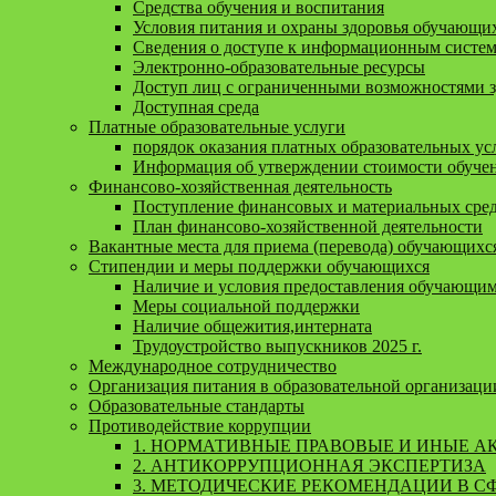
Средства обучения и воспитания
Условия питания и охраны здоровья обучающи
Сведения о доступе к информационным систе
Электронно-образовательные ресурсы
Доступ лиц с ограниченными возможностями 
Доступная среда
Платные образовательные услуги
порядок оказания платных образовательных ус
Информация об утверждении стоимости обучен
Финансово-хозяйственная деятельность
Поступление финансовых и материальных средс
План финансово-хозяйственной деятельности
Вакантные места для приема (перевода) обучающихс
Стипендии и меры поддержки обучающихся
Наличие и условия предоставления обучающи
Меры социальной поддержки
Наличие общежития,интерната
Трудоустройство выпускников 2025 г.
Международное сотрудничество
Организация питания в образовательной организаци
Образовательные стандарты
Противодействие коррупции
1. НОРМАТИВНЫЕ ПРАВОВЫЕ И ИНЫЕ А
2. АНТИКОРРУПЦИОННАЯ ЭКСПЕРТИЗА
3. МЕТОДИЧЕСКИЕ РЕКОМЕНДАЦИИ В С