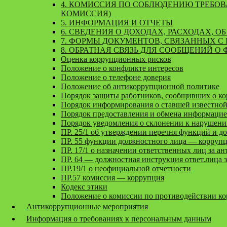
4. КОМИССИЯ ПО СОБЛЮДЕНИЮ ТРЕБО
КОМИССИЯ)
5. ИНФОРМАЦИЯ И ОТЧЕТЫ
6. СВЕДЕНИЯ О ДОХОДАХ, РАСХОДАХ, 
7. ФОРМЫ ДОКУМЕНТОВ, СВЯЗАННЫХ С
8. ОБРАТНАЯ СВЯЗЬ ДЛЯ СООБЩЕНИЙ О
Оценка коррупционных рисков
Положение о конфликте интересов
Положение о телефоне доверия
Положение об антикоррупционной политике
Порядок защиты работников, сообщивших о к
Порядок информирования о ставшей известно
Порядок предоставления и обмена информаци
Порядок уведомления о склонении к нарушен
ПР. 25/1 об утверждении перечня функций и д
ПР. 55 функции должностного лица — корруп
ПР. 17/1 о назначении ответственных лиц за ан
ПР. 64 — должностная инструкция ответ.лица 
ПР.19/1 о неофициальной отчетности
ПР.57 комиссия — коррупция
Кодекс этики
Положение о комиссии по противодействии к
Антикоррупционные мероприятия
Информация о требованиях к персональным данным