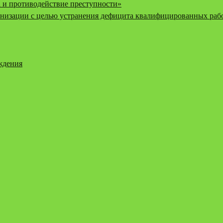
 и противодействие преступности»
низации с целью устранения дефицита квалифицированных рабо
еждения