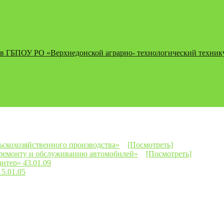
 в ГБПОУ РО «Верхнедонской аграрно- технологический техникум
ьскохозяйственного производства»
[Посмотреть]
 ремонту и обслуживанию автомобилей»
[Посмотреть]
итер» 43.01.09
5.01.05