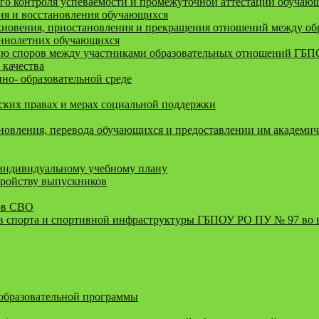
го контроля успеваемости и промежуточной аттестации обучаю
ния и восстановления обучающихся
новения, приостановления и прекращения отношений между обра
еннолетних обучающихся
ию споров между участниками образовательных отношений ГБ
 качества
о- образовательной среде
ких правах и мерах социальной поддержки
новления, перевода обучающихся и предоставлении им академич
 индивидуальному учебному плану
тройству выпускников
ов СВО
 спорта и спортивной инфраструктуры ГБПОУ РО ПУ № 97 во 
 образовательной программы