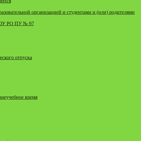
щихся
зовательной организацией и студентами и (или) родителями
ПОУ РО ПУ № 97
еского отпуска
внеучебное время