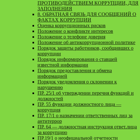
ПРОТИВОДЕЙСТВИЕМ КОРРУПЦИИ, ДЛЯ
ЗАПОЛНЕНИЯ
8. ОБРАТНАЯ СВЯЗЬ ДЛЯ СООБЩЕНИЙ О
ФАКТАХ КОРРУПЦИИ
Оценка коррупционных рисков
Положение о конфликте интересов
Положение о телефоне доверия
Положение об антикоррупционной политике
Порядок защиты работников, сообщивших о
коррупции
Порядок информирования о ставшей
известной информации
Порядок предоставления и обмена
информацией
Порядок уведомления о склонении к
нарушению
ПР. 25/1 об утверждении перечня функций и
должностей
ПР. 55 функции должностного лица —
коррупция
ПР. 17/1 о назначении ответственных лиц за
антитеррор
ПР. 64 — должностная инструкция ответ.лица
за коррупцию
ПР.19/1 о неофициальной отчетности