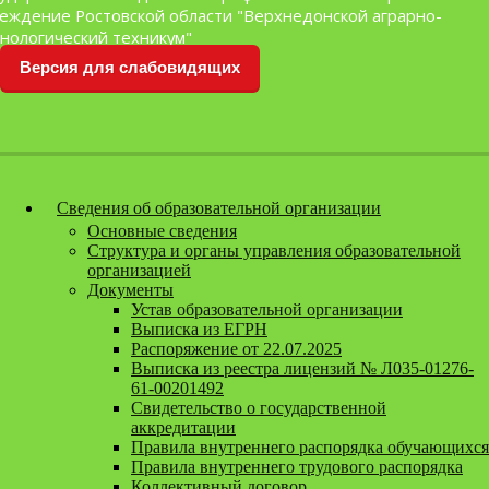
Перейти к содержанию
еждение Ростовской области "Верхнедонской аграрно-
нологический техникум"
Версия для слабовидящих
Сведения об образовательной организации
Основные сведения
Структура и органы управления образовательной
организацией
Документы
Устав образовательной организации
Выписка из ЕГРН
Распоряжение от 22.07.2025
Выписка из реестра лицензий № Л035-01276-
61-00201492
Свидетельство о государственной
аккредитации
Правила внутреннего распорядка обучающихся
Правила внутреннего трудового распорядка
Коллективный договор