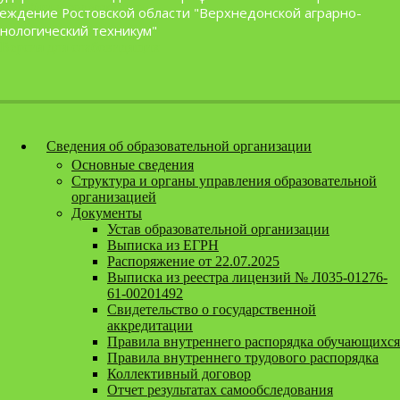
Перейти к содержанию
еждение Ростовской области "Верхнедонской аграрно-
нологический техникум"
Версия для слабовидящих
Сведения об образовательной организации
Основные сведения
Структура и органы управления образовательной
организацией
Документы
Устав образовательной организации
Выписка из ЕГРН
Распоряжение от 22.07.2025
Выписка из реестра лицензий № Л035-01276-
61-00201492
Свидетельство о государственной
аккредитации
Правила внутреннего распорядка обучающихся
Правила внутреннего трудового распорядка
Коллективный договор
Отчет результатах самообследования