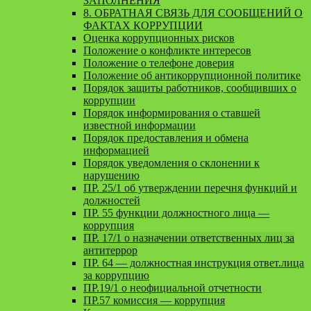
ЗАПОЛНЕНИЯ
8. ОБРАТНАЯ СВЯЗЬ ДЛЯ СООБЩЕНИЙ О
ФАКТАХ КОРРУПЦИИ
Оценка коррупционных рисков
Положение о конфликте интересов
Положение о телефоне доверия
Положение об антикоррупционной политике
Порядок защиты работников, сообщивших о
коррупции
Порядок информирования о ставшей
известной информации
Порядок предоставления и обмена
информацией
Порядок уведомления о склонении к
нарушению
ПР. 25/1 об утверждении перечня функций и
должностей
ПР. 55 функции должностного лица —
коррупция
ПР. 17/1 о назначении ответственных лиц за
антитеррор
ПР. 64 — должностная инструкция ответ.лица
за коррупцию
ПР.19/1 о неофициальной отчетности
ПР.57 комиссия — коррупция