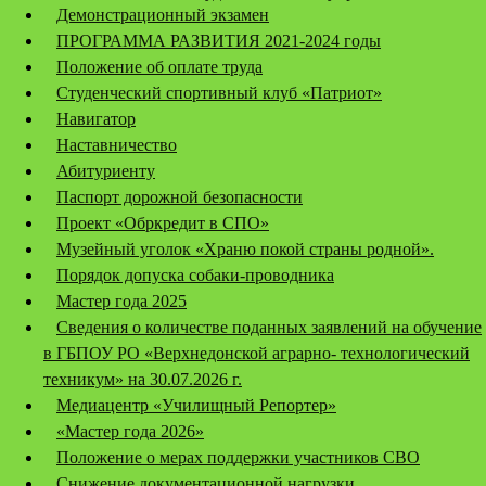
Демонстрационный экзамен
ПРОГРАММА РАЗВИТИЯ 2021-2024 годы
Положение об оплате труда
Студенческий спортивный клуб «Патриот»
Навигатор
Наставничество
Абитуриенту
Паспорт дорожной безопасности
Проект «Обркредит в СПО»
Музейный уголок «Храню покой страны родной».
Порядок допуска собаки-проводника
Мастер года 2025
Сведения о количестве поданных заявлений на обучение
в ГБПОУ РО «Верхнедонской аграрно- технологический
техникум» на 30.07.2026 г.
Медиацентр «Училищный Репортер»
«Мастер года 2026»
Положение о мерах поддержки участников СВО
Снижение документационной нагрузки